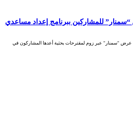
“سمنار” للمشاركين ببرنامج إعداد مساعدي
11 و12 شباط الجاري، جلسات عرض "سمنار" عبر زوم لمقترحات بحثية أعدها المشاركون في