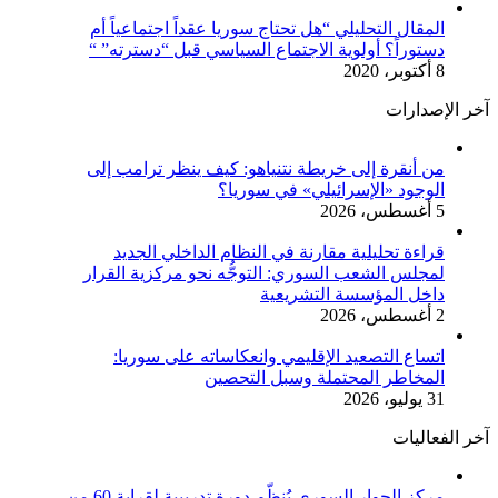
المقال التحليلي “هل تحتاج سوريا عقداً اجتماعياً أم
دستوراً؟ أولوية الاجتماع السياسي قبل “دسترته” “
8 أكتوبر، 2020
آخر الإصدارات
من أنقرة إلى خريطة نتنياهو: كيف ينظر ترامب إلى
الوجود «الإسرائيلي» في سوريا؟
5 أغسطس، 2026
قراءة تحليلية مقارنة في النظام الداخلي الجديد
لمجلس الشعب السوري: التوجُّه نحو مركزية القرار
داخل المؤسسة التشريعية
2 أغسطس، 2026
اتساع التصعيد الإقليمي وانعكاساته على سوريا:
المخاطر المحتملة وسبل التحصين
31 يوليو، 2026
آخر الفعاليات
مركز الحوار السوري يُنظّم دورة تدريبية لقرابة 60 من