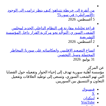
من أنقرة إلى خريطة نتنياهو: كيف ينظر ترامب إلى الوجود
«الإسرائيلي» في سوريا؟
5 أغسطس، 2026
قراءة تحليلية مقارنة في النظام الداخلي الجديد لمجلس
الشعب السوري: التوجُّه نحو مركزية القرار داخل المؤسسة
التشريعية
2 أغسطس، 2026
اتساع التصعيد الإقليمي وانعكاساته على سوريا: المخاطر
المحتملة وسبل التحصين
31 يوليو، 2026
عن المركز
مؤسسة أهلية سورية تهدف إلى إحياء الحوار وتفعيله حول القضايا
التي تهم الشعب السوري، وتسعى إلى توطيد العلاقات وتفعيل
التعاون و التنسيق بين السوريين.
فيسبوك
‫X
لينكدإن
‫YouTube