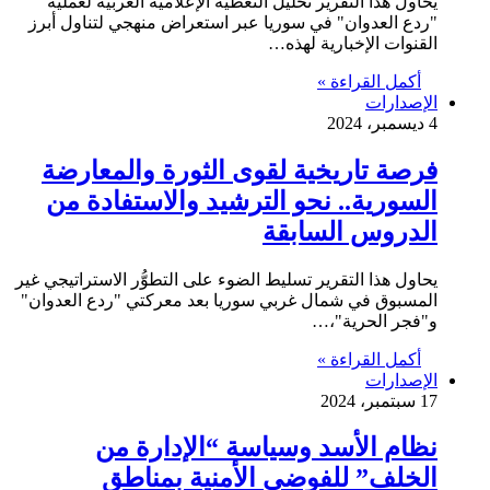
يحاول هذا التقرير تحليل التغطية الإعلامية العربية لعملية
"ردع العدوان" في سوريا عبر استعراض منهجي لتناول أبرز
القنوات الإخبارية لهذه…
أكمل القراءة »
الإصدارات
4 ديسمبر، 2024
فرصة تاريخية لقوى الثورة والمعارضة
السورية.. نحو الترشيد والاستفادة من
الدروس السابقة
يحاول هذا التقرير تسليط الضوء على التطوُّر الاستراتيجي غير
المسبوق في شمال غربي سوريا بعد معركتي "ردع العدوان"
و"فجر الحرية"،…
أكمل القراءة »
الإصدارات
17 سبتمبر، 2024
نظام الأسد وسياسة “الإدارة من
الخلف” للفوضى الأمنية بمناطق