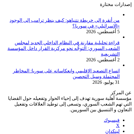
إصدارات مختارة
من أنقرة إلى خريطة نتنياهو: كيف ينظر ترامب إلى الوجود
«الإسرائيلي» في سوريا؟
5 أغسطس، 2026
قراءة تحليلية مقارنة في النظام الداخلي الجديد لمجلس
الشعب السوري: التوجُّه نحو مركزية القرار داخل المؤسسة
التشريعية
2 أغسطس، 2026
اتساع التصعيد الإقليمي وانعكاساته على سوريا: المخاطر
المحتملة وسبل التحصين
31 يوليو، 2026
عن المركز
مؤسسة أهلية سورية تهدف إلى إحياء الحوار وتفعيله حول القضايا
التي تهم الشعب السوري، وتسعى إلى توطيد العلاقات وتفعيل
التعاون و التنسيق بين السوريين.
فيسبوك
‫X
لينكدإن