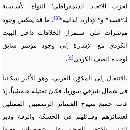
لحزب الاتحاد الديمقراطي؛ النواة الأساسية
[3]
لـ”قسد” و”الإدارة الذاتية”
، ما قد يعكس وجود
مؤشرات على استمرار الخلافات داخل البيت
الكردي مع الإشارة إلى وجود مؤتمر سابق
[4]
لوحدة الصف الكردي
.
بالانتقال إلى المكوّن العربي، وهو الأكبر سكانياً
في شمال شرقي سوريا، فكان تمثيله هامشياً، إذ
غاب جميع شيوخ العشائر الرسميين الممثلين
لعشائرهم وقبائلهم في الحسكة والرقة ودير
الزور، واقتصر الحضور على شخصيات بعضها