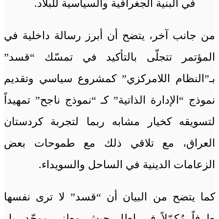
في البنية الجغرافية والسياسية للبلاد.
من جانب آخر، يتضح أن أبرز رسالة داخلية في
المؤتمر تتجلّى بالتأكيد في تمسّك “قسد”
بـ”النظام اللامركزي” كمشروع سياسي وتقديم
نموذج “الإدارة الذاتية” كـ “نموذج ناجح” تمهيداً
لتسويقه كخيار مشابه ربما لتجربة كردستان
العراق، مع تلاقي ذلك مع طموحات بعض
الزعامات الدينية في الساحل والسويداء.
كما يتضح من البيان أن “قسد” لا ترى نفسها
طرفاً مُكمّلاً في إطار جيش وطني موحّد، بل