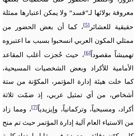
معروفة بولائها لـ”قسد” ولا يمكن اعتبارها ممثلة
[5]
حقيقية للعشائر
، كما أن بعض الحضور من
ممثلي المكون العربي انسحبوا بسبب ما اعتبروه
[6]
تهميشاً مقصوداً
، حيث حُجزت أغلب المقاعد
الأمامية للأكراد وبعض الشخصيات المسيحية،
كما خلت هيئة إدارة المؤتمر، المكوّنة من ستة
أشخاص، من أي تمثيل عربي، إذ ضمّت ثلاثة
[7]
أكراد، ومسيحياً، وتركمانياً، وإيزيدياً
، ومما زاد
من الاستياء العام آلية إدارة المؤتمر حيث تم منح
كل مكوّن دقائق معدودة في مقابل امتداد كلمة