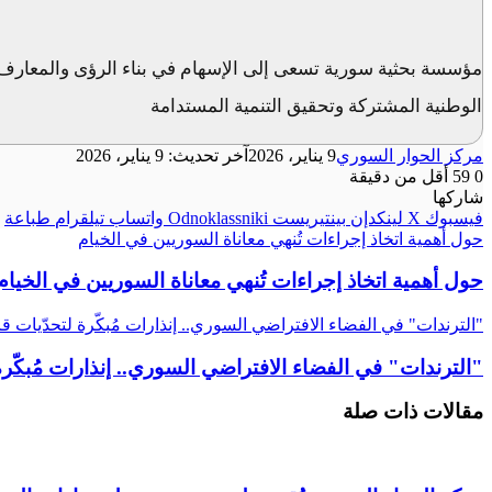
مؤسسة بحثية سورية تسعى إلى الإسهام في بناء الرؤى والمعارف 
الوطنية المشتركة وتحقيق التنمية المستدامة
مركز الحوار السوري
9 يناير، 2026
آخر تحديث: 9 يناير، 2026
0
59
أقل من دقيقة
شاركها
فيسبوك
‫X
لينكدإن
بينتيريست
Odnoklassniki
واتساب
تيلقرام
طباعة
حول أهمية اتخاذ إجراءات تُنهي معاناة السوريين في الخيام
حول أهمية اتخاذ إجراءات تُنهي معاناة السوريين في الخيام
"الترندات" في الفضاء الافتراضي السوري.. إنذارات مُبكّرة لتحدّيات ق
"الترندات" في الفضاء الافتراضي السوري.. إنذارات مُبكّرة
مقالات ذات صلة