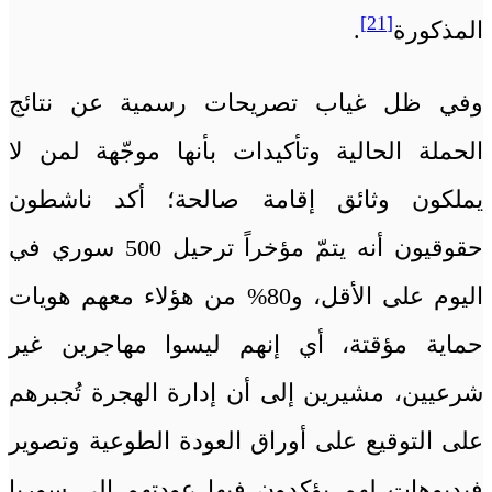
[21]
المذكورة
.
وفي ظل غياب تصريحات رسمية عن نتائج
الحملة الحالية وتأكيدات بأنها موجّهة لمن لا
يملكون وثائق إقامة صالحة؛ أكد ناشطون
حقوقيون أنه يتمّ مؤخراً ترحيل 500 سوري في
اليوم على الأقل، و‎%‎80 من هؤلاء معهم هويات
حماية مؤقتة، أي إنهم ليسوا مهاجرين غير
شرعيين، مشيرين إلى أن إدارة الهجرة تُجبرهم
على التوقيع على أوراق العودة الطوعية وتصوير
فيديوهات لهم يؤكدون فيها عودتهم إلى سوريا